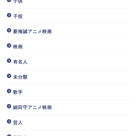
子供
子役
新海誠アニメ映画
映画
有名人
未分類
歌手
細田守アニメ映画
芸人