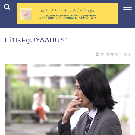
Ei1tsFgUYAAUUS1
2022年9月29日