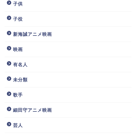
子供
子役
新海誠アニメ映画
映画
有名人
未分類
歌手
細田守アニメ映画
芸人