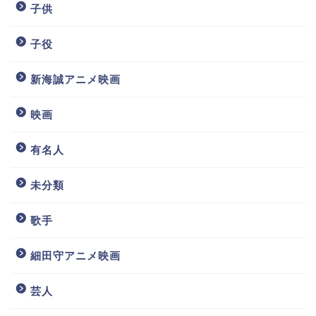
子供
子役
新海誠アニメ映画
映画
有名人
未分類
歌手
細田守アニメ映画
芸人