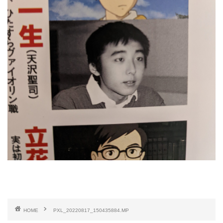
HOME
PXL_20220817_150435884.MP