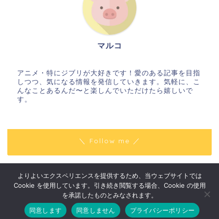
マルコ
アニメ・特にジブリが大好きです！愛のある記事を目指
しつつ、気になる情報を発信していきます。気軽に、こ
んなことあるんだ〜と楽しんでいただけたら嬉しいで
す。
＼ Follow me ／
よりよいエクスペリエンスを提供するため、当ウェブサイトでは
プライバシーポリシー
免責事項
Cookie を使用しています。引き続き閲覧する場合、Cookie の使用
2018–2026 はりきりマルコの〇〇な話
を承諾したものとみなされます。
同意します
同意しません
プライバシーポリシー
ホーム
お問い合わせ