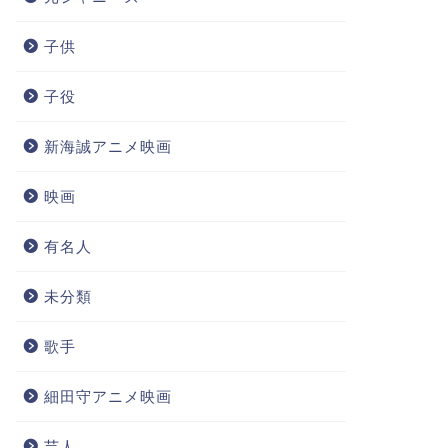
子供
子役
新海誠アニメ映画
映画
有名人
未分類
歌手
細田守アニメ映画
芸人