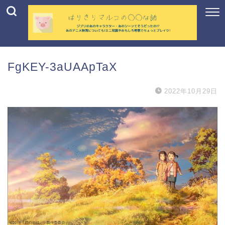
FgKEY-3aUAApTaX
2022年10月29日