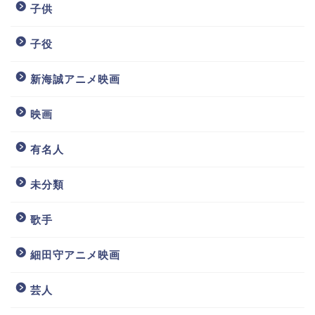
子供
子役
新海誠アニメ映画
映画
有名人
未分類
歌手
細田守アニメ映画
芸人