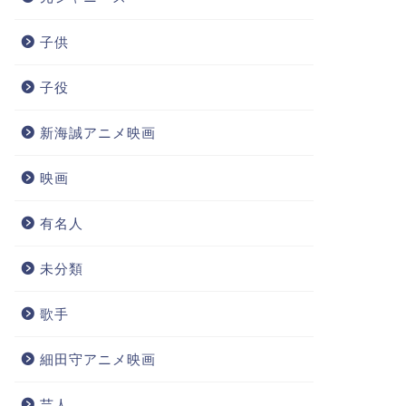
子供
子役
新海誠アニメ映画
映画
有名人
未分類
歌手
細田守アニメ映画
芸人