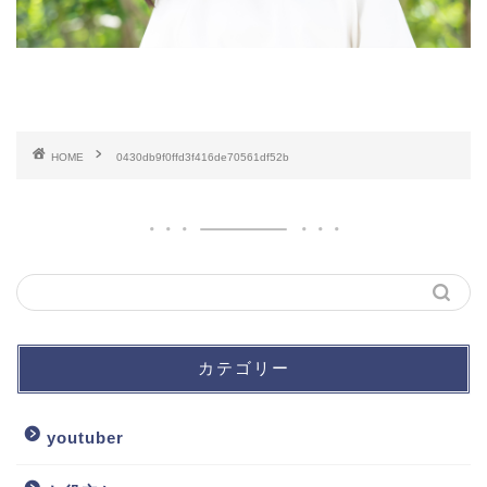
HOME
0430db9f0ffd3f416de70561df52b
カテゴリー
youtuber