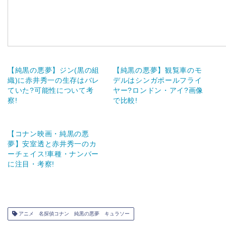
【純黒の悪夢】ジン(黒の組
【純黒の悪夢】観覧車のモ
織)に赤井秀一の生存はバレ
デルはシンガポールフライ
ていた?可能性について考
ヤー?ロンドン・アイ?画像
察!
で比較!
【コナン映画・純黒の悪
夢】安室透と赤井秀一のカ
ーチェイス!車種・ナンバー
に注目・考察!
アニメ 名探偵コナン 純黒の悪夢 キュラソー