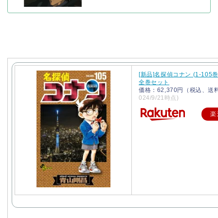
[新品]名探偵コナン (1-105
全巻セット
価格：62,370円（税込、送
024/9/21時点)
楽