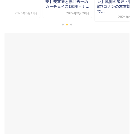
夢】安室透と赤井秀一の
ン】風間の師匠・森
カーチェイス!車種・ナ...
誰?コナンの左右対
で...
2025年3月17日
2024年9月20日
2024年9