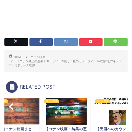
HOME
コナン映画
【コナン純黒の悪夢】キュラソーの使う５色のカラーフィルムの意味は?キュラ
ソーは良い人?考察!
RELATED POST
ン映画
コナン映画
コナン映画
探偵コナン映画まと
【コナン映画・純黒の悪
【天国へのカウント