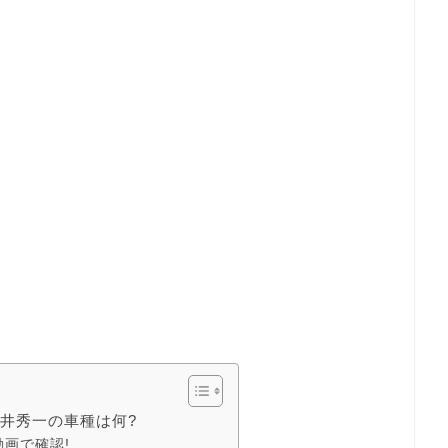
井秀一の車種は何?
画で確認!