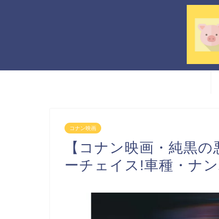
コナン映画
【コナン映画・純黒の
ーチェイス!車種・ナン