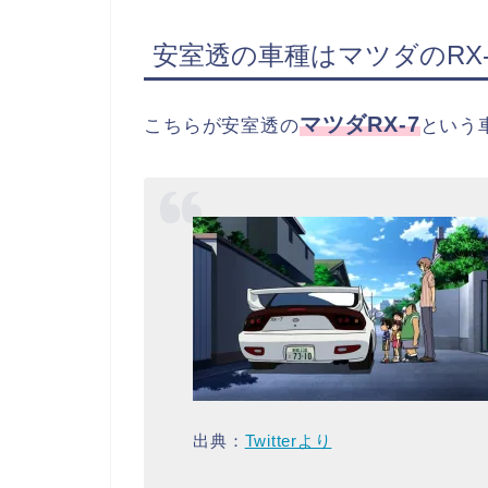
安室透の車種はマツダのRX-
マツダRX-7
こちらが安室透の
という
出典：
Twitterより