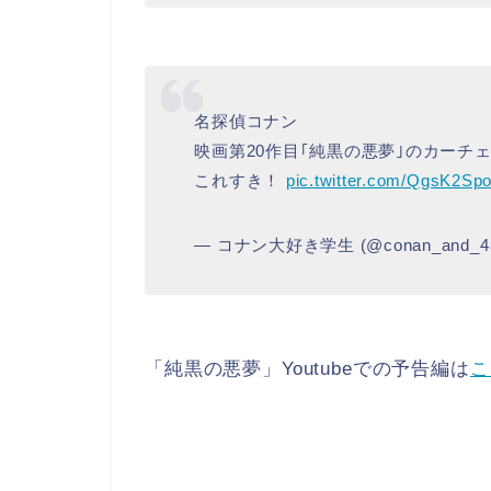
名探偵コナン
映画第20作目｢純黒の悪夢｣のカーチ
これすき！
pic.twitter.com/QgsK2Sp
— コナン大好き学生 (@conan_and_4
「純黒の悪夢」Youtubeでの予告編は
こ