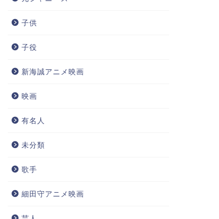
子供
子役
新海誠アニメ映画
映画
有名人
未分類
歌手
細田守アニメ映画
芸人