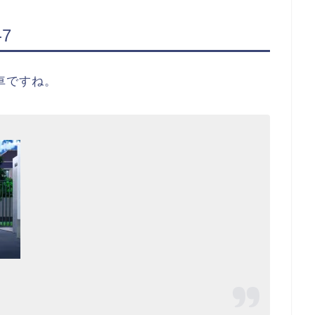
7
車ですね。