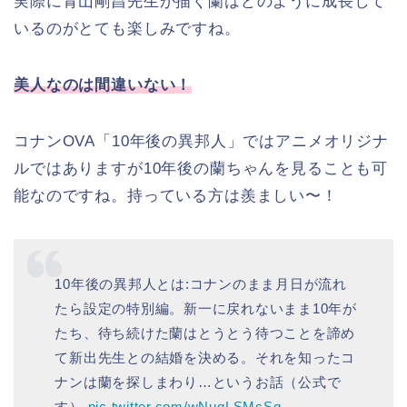
実際に青山剛昌先生が描く蘭はどのように成長して
いるのがとても楽しみですね。
美人なのは間違いない！
コナンOVA「10年後の異邦人」ではアニメオリジナ
ルではありますが10年後の蘭ちゃんを見ることも可
能なのですね。持っている方は羨ましい〜！
10年後の異邦人とは:コナンのまま月日が流れ
たら設定の特別編。新一に戻れないまま10年が
たち、待ち続けた蘭はとうとう待つことを諦め
て新出先生との結婚を決める。それを知ったコ
ナンは蘭を探しまわり…というお話（公式で
す）
pic.twitter.com/wNuqLSMcSq