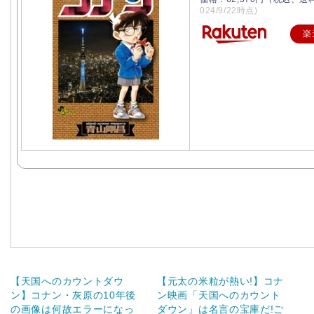
024/9/22時点)
楽
【天国へのカウントダウ
【元太の米粒が熱い!】コナ
ン】コナン・灰原の10年後
ン映画「天国へのカウント
の画像は何故エラーになっ
ダウン」は名言の宝庫だ!ご