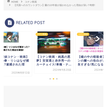
HOME
コナン映画
【天国へのカウントダウン】蘭の10年後が描かれなかった理由が深い?考察!
RELATED POST
ン映画
コナン映画
コナン映画
名探偵コナン・映画】
【コナン映画・純黒の悪
【瞳の中の暗殺者】
青の拳・リシはなぜ捕
夢】安室透と赤井秀一の
ンの蘭への告白がカ
った?逮捕された理
カーチェイス!車種・ナ...
良すぎる!気になる英語
.
2024年9月20日
2024年9
2020年8月12日