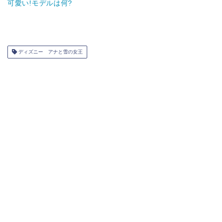
可愛い!モデルは何?
ディズニー アナと雪の女王