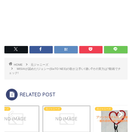
HOME
元ジャニーズ
MISIAが認めた!ジェシー(SixTO NES)の歌が上手い!凄い⁉︎その実力は?動画でチ
ェック!
RELATED POST
ャニーズ
元ジャニーズ
元ジャニーズ