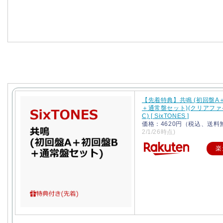
【先着特典】共鳴 (初回盤A
＋通常盤セット)(クリアファ
C) [ SixTONES ]
価格：4620円（税込、送料
2/1/26時点)
楽