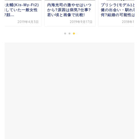
谷太輔(Kis-My-Ft2)
内海光司の激やせはいつ
プリシラ(モデル)と
交際していた一般女性
から?原因は病気?仕事?
健の出会い・馴れ初
誰?顔...
若い頃と画像で比較!
何?結婚の可能性は?
2019年4月3日
2019年9月17日
2018年10