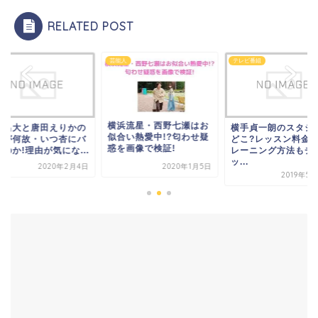
RELATED POST
人
芸能人
テレビ番組
横浜流星・西野七瀬はお
出昌大と唐田えりかの
横手貞一朗のスタジ
似合い熱愛中!?匂わせ疑
倫が何故・いつ杏にバ
どこ?レッスン料金
惑を画像で検証!
のか!理由が気にな...
レーニング方法もチ
ッ...
2020年2月4日
2020年1月5日
2019年5