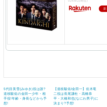
024/9/23時点)
楽
5代目美雪(みゆき)役は誰?
【道枝駿佑l金田一】佐木竜
道枝駿佑の金田一少年・相
二役は長尾謙杜・高橋恭
手役!年齢・身長などから予
平・大橋和也(なにわ男子)に
想!
決まり?予想!