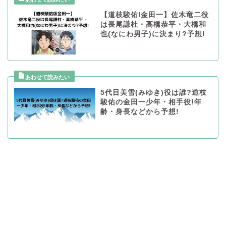
【道枝駿佑l金田一】佐木竜二役
は長尾謙杜・高橋恭平・大橋和
也(なにわ男子)に決まり?予想!
5代目美雪(みゆき)役は誰?道枝
駿佑の金田一少年・相手役!年
齢・身長などから予想!