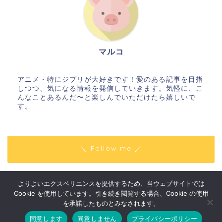
マルコ
アニメ・特にジブリが大好きです！愛のある記事を目指
しつつ、気になる情報を発信していきます。気軽に、こ
んなことあるんだ〜と楽しんでいただけたら嬉しいで
す。
＼ Follow me ／
よりよいエクスペリエンスを提供するため、当ウェブサイトでは
プライバシーポリシー
免責事項
Cookie を使用しています。引き続き閲覧する場合、Cookie の使用
2018–2026 はりきりマルコの〇〇な話
を承諾したものとみなされます。
同意します
同意しません
プライバシーポリシー