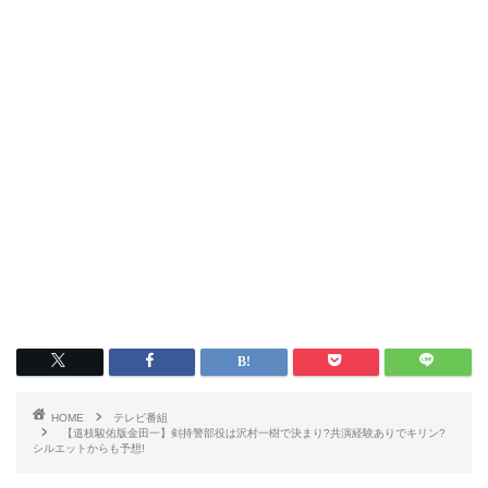
HOME
テレビ番組
【道枝駿佑版金田一】剣持警部役は沢村一樹で決まり?共演経験ありでキリン?
シルエットからも予想!