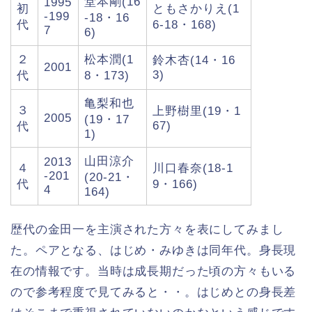
堂本剛(16
1995
初
ともさかりえ(1
-199
-18・16
代
6-18・168)
7
6)
２
松本潤(1
鈴木杏(14・16
2001
3)
代
8・173)
亀梨和也
３
上野樹里(19・1
2005
(19・17
67)
代
1)
山田涼介
2013
４
川口春奈(18-1
-201
(20-21・
代
9・166)
4
164)
歴代の金田一を主演された方々を表にしてみまし
た。ペアとなる、はじめ・みゆきは同年代。身長現
在の情報です。当時は成長期だった頃の方々もいる
ので参考程度で見てみると・・。はじめとの身長差