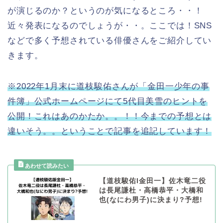
が演じるのか？というのが気になるところ・・！
近々発表になるのでしょうが・・。ここでは！SNS
などで多く予想されている俳優さんをご紹介してい
きます。
※2022年1月末に道枝駿佑さんが「金田一少年の事
件簿」公式ホームページにて5代目美雪のヒントを
公開！これはあのかたか。。！！今までの予想とは
違いそう。。ということで記事を追記しています！
【道枝駿佑l金田一】佐木竜二役
は長尾謙杜・高橋恭平・大橋和
也(なにわ男子)に決まり?予想!