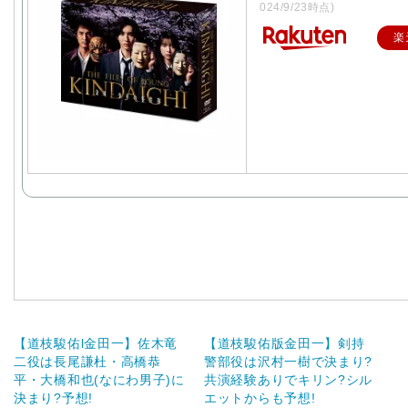
024/9/23時点)
楽
【道枝駿佑l金田一】佐木竜
【道枝駿佑版金田一】剣持
二役は長尾謙杜・高橋恭
警部役は沢村一樹で決まり?
平・大橋和也(なにわ男子)に
共演経験ありでキリン?シル
決まり?予想!
エットからも予想!