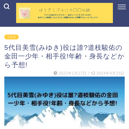
ドラマ
5代目美雪(みゆき)役は誰?道枝駿佑の
金田一少年・相手役!年齢・身長などか
ら予想!
2022年1月27日
/
2024年9月23日