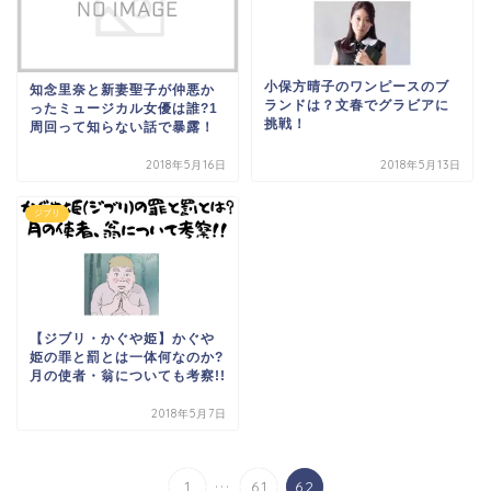
小保方晴子のワンピースのブ
知念里奈と新妻聖子が仲悪か
ランドは？文春でグラビアに
ったミュージカル女優は誰?1
挑戦！
周回って知らない話で暴露！
2018年5月16日
2018年5月13日
ジブリ
【ジブリ・かぐや姫】かぐや
姫の罪と罰とは一体何なのか?
月の使者・翁についても考察!!
2018年5月7日
...
1
61
62