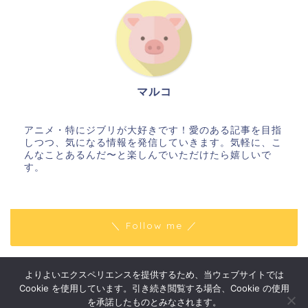
マルコ
アニメ・特にジブリが大好きです！愛のある記事を目指
しつつ、気になる情報を発信していきます。気軽に、こ
んなことあるんだ〜と楽しんでいただけたら嬉しいで
す。
＼ Follow me ／
よりよいエクスペリエンスを提供するため、当ウェブサイトでは
プライバシーポリシー
免責事項
Cookie を使用しています。引き続き閲覧する場合、Cookie の使用
2018–2026 はりきりマルコの〇〇な話
を承諾したものとみなされます。