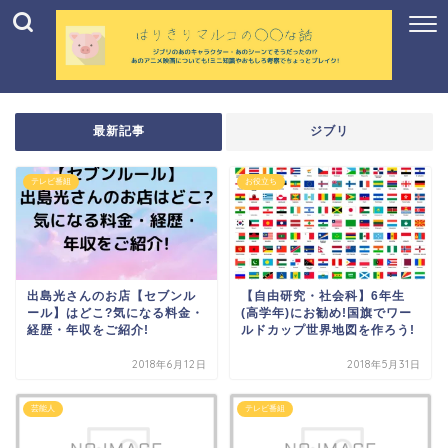
最新記事
ジブリ
テレビ番組
お役立ち
出島光さんのお店【セブンル
【自由研究・社会科】6年生
ール】はどこ?気になる料金・
(高学年)にお勧め!国旗でワー
経歴・年収をご紹介!
ルドカップ世界地図を作ろう!
2018年6月12日
2018年5月31日
芸能人
テレビ番組