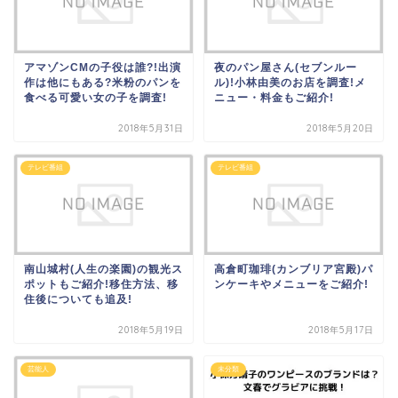
アマゾンCMの子役は誰?!出演
夜のパン屋さん(セブンルー
作は他にもある?米粉のパンを
ル)!小林由美のお店を調査!メ
食べる可愛い女の子を調査!
ニュー・料金もご紹介!
2018年5月31日
2018年5月20日
テレビ番組
テレビ番組
南山城村(人生の楽園)の観光ス
高倉町珈琲(カンブリア宮殿)パ
ポットもご紹介!移住方法、移
ンケーキやメニューをご紹介!
住後についても追及!
2018年5月19日
2018年5月17日
芸能人
未分類