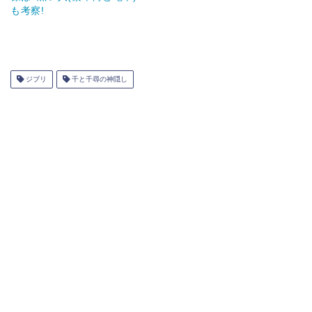
も考察!
ジブリ
千と千尋の神隠し