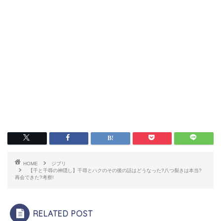
HOME
ジブリ
【千と千尋の神隠し】千尋とハクのその後の話はどうなった?八つ裂きは本当?
再会できた?考察!
RELATED POST