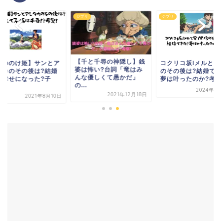
リ
ジブリ
ジブリ
【千と千尋の神隠し】銭
もののけ姫】サンとア
コクリコ坂lメルと風
婆は怖い?台詞「竜はみ
タカのその後は?結婚
のその後は?結婚でき
んな優しくて愚かだ」
て幸せになった?子
夢は叶ったのか?考..
の...
.
2024年1
2021年12月18日
2021年8月10日