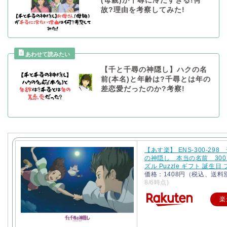
(母親)が千尋に冷たすぎる!何
故?理由を考察してみた!
【千と千尋の神隠し】ハクの名
前(本名)と年齢は?千尋とは年の
差恋愛だったのか?考察!
【あす楽】 ENS-300-29
の神隠し 本当の名前 300
ズル Puzzle ギフト 誕生日
価格：1408円（税込、送料
8/6時点)
楽