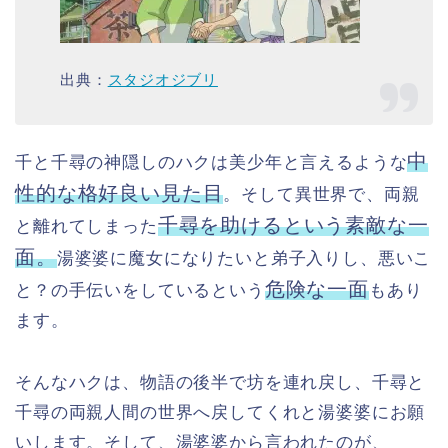
出典：
スタジオジブリ
中
千と千尋の神隠しのハクは美少年と言えるような
性的な格好良い見た目
。そして異世界で、両親
千尋を助けるという素敵な一
と離れてしまった
面。
湯婆婆に魔女になりたいと弟子入りし、悪いこ
危険な一面
と？の手伝いをしているという
もあり
ます。
そんなハクは、物語の後半で坊を連れ戻し、千尋と
千尋の両親人間の世界へ戻してくれと湯婆婆にお願
いします。そして、湯婆婆から言われたのが、