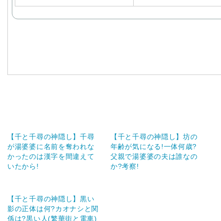
【千と千尋の神隠し】千尋
【千と千尋の神隠し】坊の
が湯婆婆に名前を奪われな
年齢が気になる!一体何歳?
かったのは漢字を間違えて
父親で湯婆婆の夫は誰なの
いたから!
か?考察!
【千と千尋の神隠し】黒い
影の正体は何?カオナシと関
係は?黒い人(繁華街と電車)