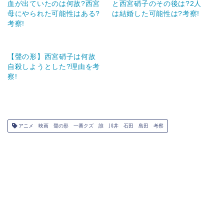
血が出ていたのは何故?西宮
と西宮硝子のその後は?2人
母にやられた可能性はある?
は結婚した可能性は?考察!
考察!
【聲の形】西宮硝子は何故
自殺しようとした?理由を考
察!
アニメ 映画 聲の形 一番クズ 誰 川井 石田 島田 考察