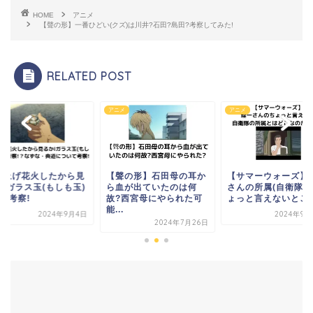
HOME
アニメ
【聲の形】一番ひどい(クズ)は川井?石田?島田?考察してみた!
RELATED POST
アニメ
アニメ
アニメ
【聲の形】石田母の耳か
【サマーウォーズ】理一
打ち上げ花火した
ら血が出ていたのは何
さんの所属(自衛隊・ち
るかlガラス玉(も
故?西宮母にやられた可
ょっと言えないとこ)と...
は何?考察!
能...
2024年9月22日
202
2024年7月26日