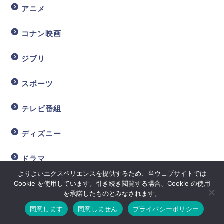
アニメ
コナン映画
ジブリ
スポーツ
テレビ番組
ディズニー
ドラマ
よりよいエクスペリエンスを提供するため、当ウェブサイトでは
Cookie を使用しています。引き続き閲覧する場合、Cookie の使用
元ジャニーズ
を承諾したものとみなされます。
子供
同意します
同意しません
プライバシーポリシー
ホーム
お問い合わせ