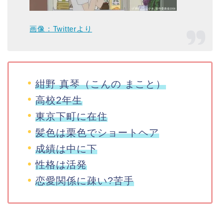
画像：Twitterより
紺野 真琴（こんの まこと）
高校2年生
東京下町に在住
髪色は栗色でショートヘア
成績は中に下
性格は活発
恋愛関係に疎い?苦手