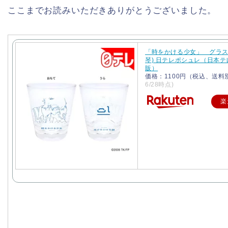
ここまでお読みいただきありがとうございました。
「時をかける少女」 グラス
琴) 日テレポシュレ（日本テ
販）
価格：1100円（税込、送料
6/28時点)
楽