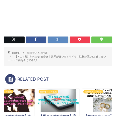
HOME
細田守アニメ映画
【アニメ版・時をかける少女】真琴が嫌い!?イライラ・性格が悪い!と感じるシ
ーン・理由を考えてみた!
RELATED POST
田守アニメ映画
細田守アニメ映画
細田守アニメ映画