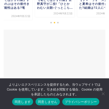
竜とそばかすの姫】宮
【サマーウォーズ】健二
【竜とそばかすの
真守が二役!「ひとか
と夏希はその後付き合っ
ずとしのぶはその
むい太朗•ぐっとこら...
た?結婚は?2人につい...
合う可能性はある?
に...
2024年9月22日
2024年9月19日
2024年
よりよいエクスペリエンスを提供するため、当ウェブサイトでは
Cookie を使用しています。引き続き閲覧する場合、Cookie の使用
を承諾したものとみなされます。
同意します
同意しません
プライバシーポリシー
ホーム
お問い合わせ