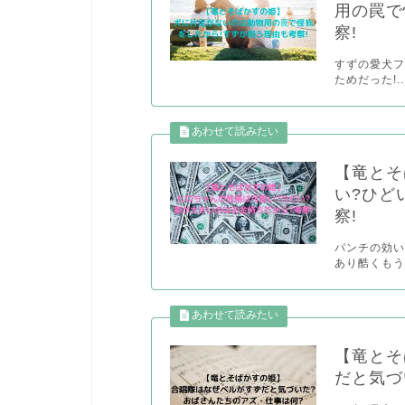
用の罠で
察!
すずの愛犬
ためだった!..
【竜とそ
い?ひど
察!
パンチの効い
あり酷くもう
【竜とそ
だと気づ