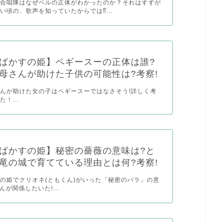
る合唱隊はなぜベルの正体がわかったのか？それはすずが
い頃の、歌声を知っていたからでは⁉︎...
ばかすの姫】ペギースーの正体は誰?
母さんが助けた子供の可能性は?考察!
んが助けた女の子はペギースーではなさそう!詳しく考
！...
ばかすの姫】秘密の薔薇の意味は?と
竜の城で育てている理由とは何?考察!
の姫でクリオネ(ともくん)がいった「秘密のバラ」の意
んが関係したいた!...