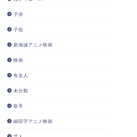
子供
子役
新海誠アニメ映画
映画
有名人
未分類
歌手
細田守アニメ映画
芸人