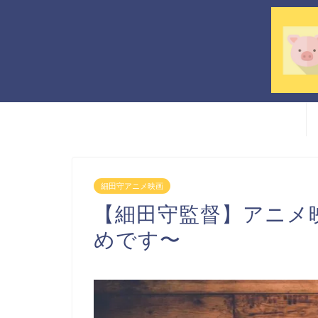
細田守アニメ映画
【細田守監督】アニメ
めです〜