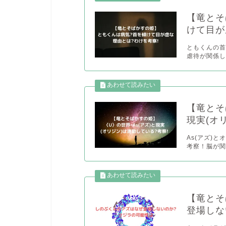
【竜とそ
けて目が
ともくんの
虐待が関係し
【竜とそ
現実(オ
As(アズ)
考察！脳が関係
【竜とそ
登場しな