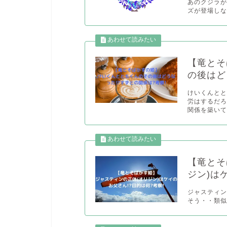
あのクジラが
ズが登場しな
【竜とそ
の後はど
けいくんとと
労はするだろ
関係を築いてい
【竜とそ
ジン)は
ジャスティ
そう・・類似