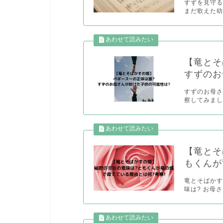
すずを見守
まだ歌えた幼
【竜とそ
すずのお
すずのお母さ
察してみました
【竜とそ
もくんが
竜とそばかす
味は? お母さ