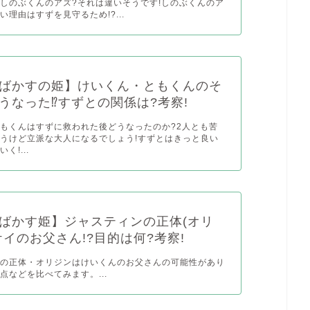
しのぶくんのアズ?それは違いそうです!しのぶくんのア
い理由はすずを見守るため!?...
ばかすの姫】けいくん・ともくんのそ
うなった⁉︎すずとの関係は?考察!
もくんはすずに救われた後どうなったのか?2人とも苦
うけど立派な大人になるでしょう!すずとはきっと良い
く!...
ばかす姫】ジャスティンの正体(オリ
ケイのお父さん!?目的は何?考察!
ンの正体・オリジンはけいくんのお父さんの可能性があり
点などを比べてみます。...