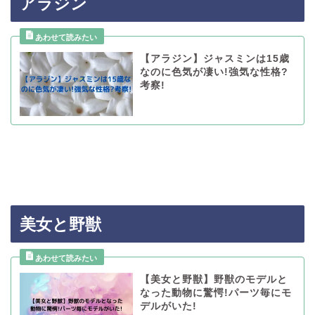
アラジン
【アラジン】ジャスミンは15歳
なのに色気が凄い!強気な性格?
考察!
美女と野獣
【美女と野獣】野獣のモデルと
なった動物に驚愕!パーツ毎にモ
デルがいた!