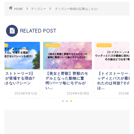
HOME
ディズニー
ディズニー映画の記事はこちら!
RELATED POST
ズニー
ディズニー
ディズニー
トイストトーリー3】
【美女と野獣】野獣のモ
【トイストーリー４
トロが登場する理由?
デルとなった動物に驚
ッディとバスが最後
ぜ話さない?シーン
愕!パーツ毎にモデルが
れたのは何故?その
.
い...
は...
2024年9月12日
2020年4月18日
2024年9